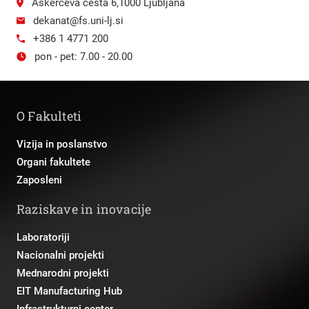
Aškerčeva cesta 6,1000 Ljubljana
dekanat@fs.uni-lj.si
+386 1 4771 200
pon - pet: 7.00 - 20.00
O Fakulteti
Vizija in poslanstvo
Organi fakultete
Zaposleni
Raziskave in inovacije
Laboratoriji
Nacionalni projekti
Mednarodni projekti
EIT Manufacturing Hub
Infrastrukturni center