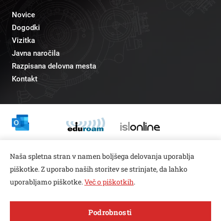
Novice
Dogodki
Vizitka
Javna naročila
Razpisana delovna mesta
Kontakt
Odnosi z javnostmi
Naša spletna stran v namen boljšega delovanja uporablja
pr@fs.uni-lj.si
piškotke. Z uporabo naših storitev se strinjate, da lahko
uporabljamo piškotke.
Več o piškotkih
.
Open toolbar
Podrobnosti