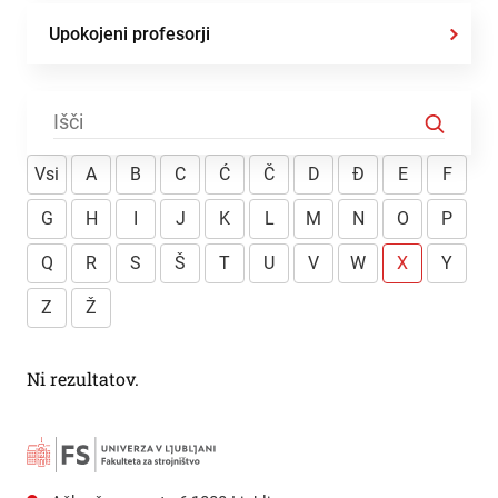
Upokojeni profesorji
Vsi
A
B
C
Ć
Č
D
Đ
E
F
G
H
I
J
K
L
M
N
O
P
Q
R
S
Š
T
U
V
W
X
Y
Z
Ž
Ni rezultatov.