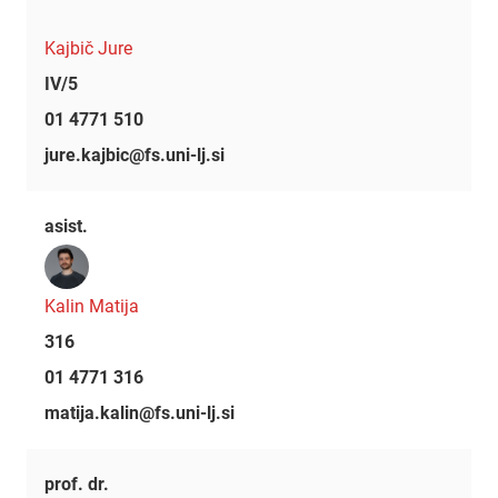
Kajbič Jure
IV/5
01 4771 510
jure.kajbic@fs.uni-lj.si
asist.
Kalin Matija
316
01 4771 316
matija.kalin@fs.uni-lj.si
prof. dr.