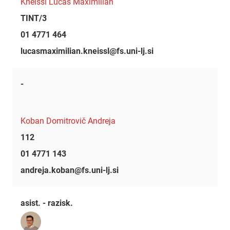
Kneissl Lucas Maximilian
TINT/3
01 4771 464
lucasmaximilian.kneissl@fs.uni-lj.si
-
Koban Domitrovič Andreja
112
01 4771 143
andreja.koban@fs.uni-lj.si
asist. - razisk.