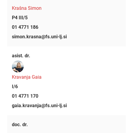
Krašna Simon
P4 III/5
01 4771 186
simon.krasna@fs.uni-lj.si
asist. dr.
Kravanja Gaia
I/6
01 4771 170
gaia.kravanja@fs.uni-lj.si
doc. dr.