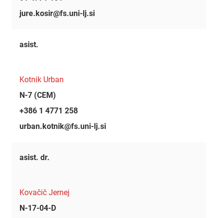
jure.kosir@fs.uni-lj.si
asist.
Kotnik Urban
N-7 (CEM)
+386 1 4771 258
urban.kotnik@fs.uni-lj.si
asist. dr.
Kovačič Jernej
N-17-04-D