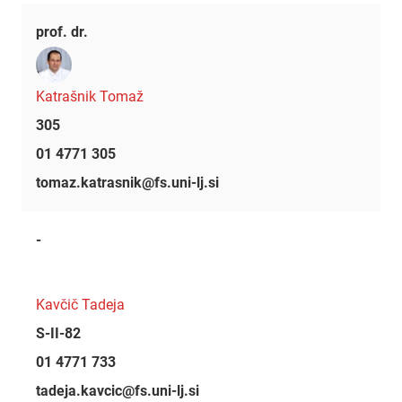
prof. dr.
Katrašnik Tomaž
305
01 4771 305
tomaz.katrasnik@fs.uni-lj.si
-
Kavčič Tadeja
S-II-82
01 4771 733
tadeja.kavcic@fs.uni-lj.si