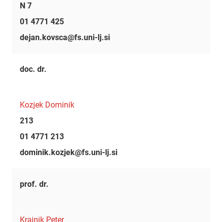
N 7
01 4771 425
dejan.kovsca@fs.uni-lj.si
doc. dr.
Kozjek Dominik
213
01 4771 213
dominik.kozjek@fs.uni-lj.si
prof. dr.
Krajnik Peter