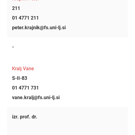
211
01 4771 211
peter.krajnik@fs.uni-lj.si
-
Kralj Vane
S-II-83
01 4771 731
vane.kralj@fs.uni-lj.si
izr. prof. dr.