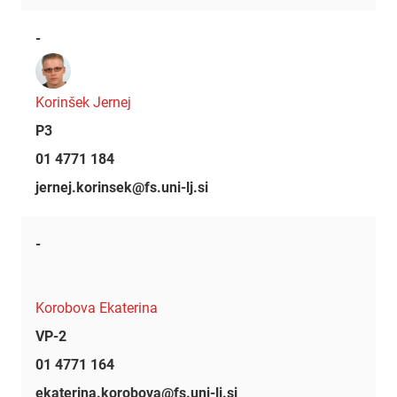
-
Korinšek Jernej
P3
01 4771 184
jernej.korinsek@fs.uni-lj.si
-
Korobova Ekaterina
VP-2
01 4771 164
ekaterina.korobova@fs.uni-lj.si