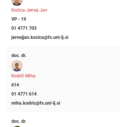
Kočica Jernej Jan
VP - 19
01 4771 703
jernejjan.kocica@fs.uni-lj.si
doc. dr.
Kodrič Miha
614
01 4771 614
miha.kodric@fs.uni-lj.si
doc. dr.