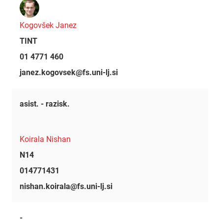
Kogovšek Janez
TINT
01 4771 460
janez.kogovsek@fs.uni-lj.si
asist. - razisk.
Koirala Nishan
N14
014771431
nishan.koirala@fs.uni-lj.si
-