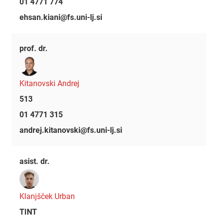
01 4771 774
ehsan.kiani@fs.uni-lj.si
prof. dr.
Kitanovski Andrej
513
01 4771 315
andrej.kitanovski@fs.uni-lj.si
asist. dr.
Klanjšček Urban
TINT