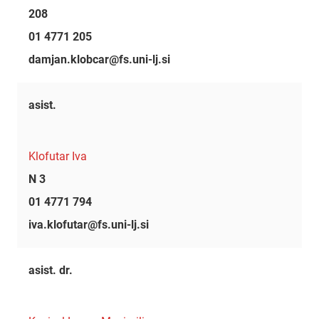
208
01 4771 205
damjan.klobcar@fs.uni-lj.si
asist.
Klofutar Iva
N 3
01 4771 794
iva.klofutar@fs.uni-lj.si
asist. dr.