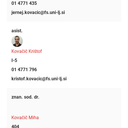
01 4771 435
jernej.kovacic@fs.uni-lj.si
asist.
Kovačič Krištof
I-5
01 4771 796
kristof.kovacic@fs.uni-lj.si
znan. sod. dr.
Kovačič Miha
404