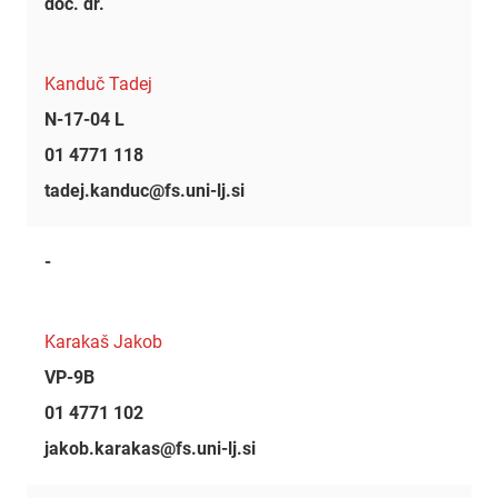
doc. dr.
Kanduč Tadej
N-17-04 L
01 4771 118
tadej.kanduc@fs.uni-lj.si
-
Karakaš Jakob
VP-9B
01 4771 102
jakob.karakas@fs.uni-lj.si