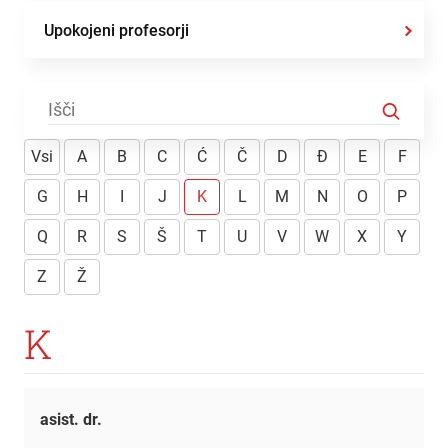
Upokojeni profesorji
Vsi
A
B
C
Ć
Č
D
Đ
E
F
G
H
I
J
K
L
M
N
O
P
Q
R
S
Š
T
U
V
W
X
Y
Z
Ž
K
asist. dr.