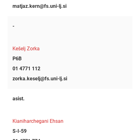
matjaz.kern@fs.uni-lj.si
-
Kešelj Zorka
P6B
01 4771 112
zorka.keselj@fs.uni-lj.si
asist.
Kianiharchegani Ehsan
S-I-59