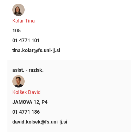
Kolar Tina
105
01 4771 101
tina.kolar@fs.uni-lj.si
asist. - razisk.
Kolšek David
JAMOVA 12, P4
01 4771 186
david.kolsek@fs.uni-lj.si