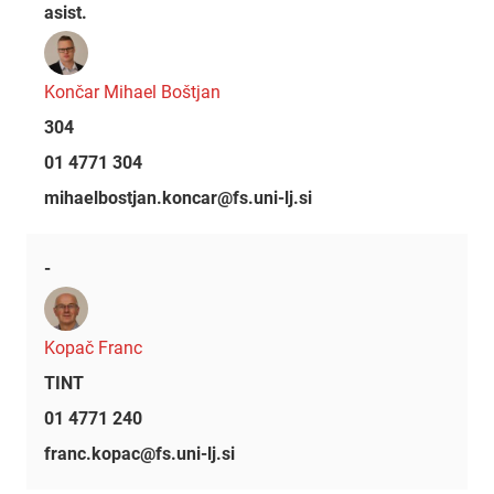
asist.
Končar Mihael Boštjan
304
01 4771 304
mihaelbostjan.koncar@fs.uni-lj.si
-
Kopač Franc
TINT
01 4771 240
franc.kopac@fs.uni-lj.si