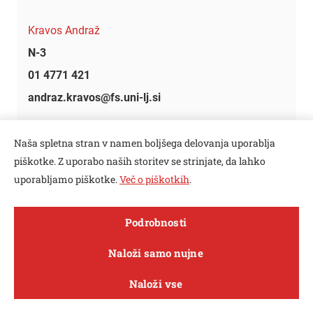
Kravos Andraž
N-3
01 4771 421
andraz.kravos@fs.uni-lj.si
doc. dr.
Naša spletna stran v namen boljšega delovanja uporablja
piškotke. Z uporabo naših storitev se strinjate, da lahko
uporabljamo piškotke.
Več o piškotkih
.
Kregar Ambrož
Open toolbar
N-3
Podrobnosti
01 4771 794
MENI
Naloži samo nujne
ambroz.kregar@fs.uni-lj.si
Naloži vse
Raziskave in
O fakulteti
Študij
Sporočila
inovacije
asist. - razisk. dr.