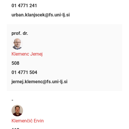
01 4771 241
urban.klanjscek@fs.uni-lj.si
prof. dr.
Klemenc Jernej
508
01 4771 504
jernej.klemenc@fs.uni-lj.si
-
Klemenčič Ervin