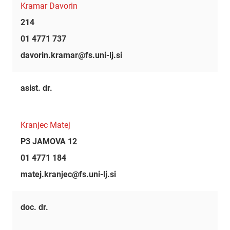
Kramar Davorin
214
01 4771 737
davorin.kramar@fs.uni-lj.si
asist. dr.
Kranjec Matej
P3 JAMOVA 12
01 4771 184
matej.kranjec@fs.uni-lj.si
doc. dr.