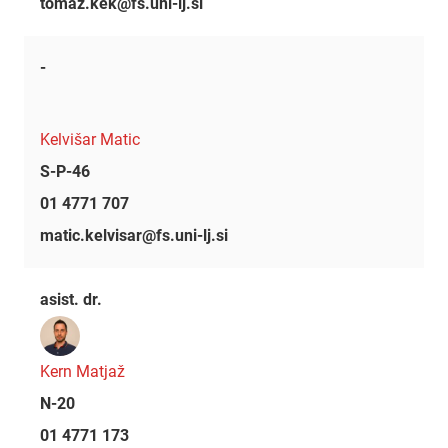
tomaz.kek@fs.uni-lj.si
-
Kelvišar Matic
S-P-46
01 4771 707
matic.kelvisar@fs.uni-lj.si
asist. dr.
Kern Matjaž
N-20
01 4771 173