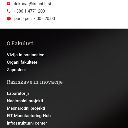
dekanat@fs.uni-lj.si
+386 1 4771 200
pon - pet: 7.00 - 20.00
O Fakulteti
Vizija in poslanstvo
Organi fakultete
Zaposleni
Raziskave in inovacije
Laboratoriji
Nacionalni projekti
Mednarodni projekti
EIT Manufacturing Hub
Infrastrukturni center