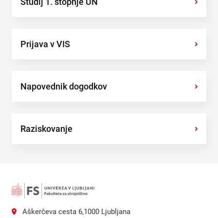
Študij 1. stopnje UN
›
Prijava v VIS
›
Napovednik dogodkov
›
Raziskovanje
›
Aškerčeva cesta 6,1000 Ljubljana