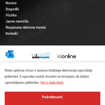
Novice
Dogodki
Vizitka
Javna naročila
Razpisana delovna mesta
Kontakt
Odnosi z javnostmi
Naša spletna stran v namen boljšega delovanja uporablja
pr@fs.uni-lj.si
piškotke. Z uporabo naših storitev se strinjate, da lahko
uporabljamo piškotke.
Več o piškotkih
.
Open toolbar
Podrobnosti
© copyright 2026, Vse pravice pridržane
MENI