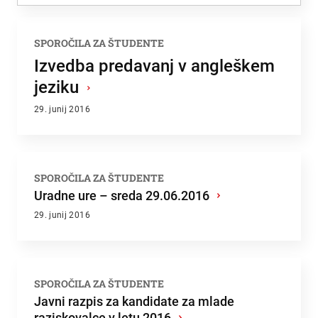
Zadnje dodano
SPOROČILA ZA ŠTUDENTE
Najbolj brano
Izvedba predavanj v angleškem
jeziku
›
29. junij 2016
SPOROČILA ZA ŠTUDENTE
Uradne ure – sreda 29.06.2016
›
29. junij 2016
SPOROČILA ZA ŠTUDENTE
Javni razpis za kandidate za mlade
raziskovalce v letu 2016
›