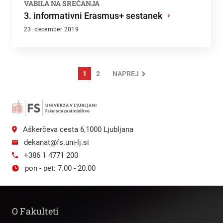
VABILA NA SREČANJA
3. informativni Erasmus+ sestanek
›
23. december 2019
1
2
NAPREJ
Aškerčeva cesta 6,1000 Ljubljana
dekanat@fs.uni-lj.si
+386 1 4771 200
pon - pet: 7.00 - 20.00
O Fakulteti