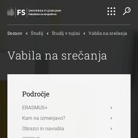
Išči
Domov
Študij
Študij v tujini
Vabila na srečanja
Išči
Vabila na srečanja
Področje
ERASMUS+
Kam na izmenjavo?
Obrazci in navodila